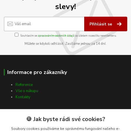
slevy!
Přihlásit se
Souhlasím se
zpracováním osobních údajů
za účelem rozesílky newsletteru.
Můžete se kdykoli odhlásit. Zasíláme jednou za 14 dní.
Informace pro zákazníky
Reference
Vše o nákupu
Kontakty
🍪 Jak byste rádi své cookies?
Kde nás najdete
Soubory cookies používáme ke správnému fungování našeho e-