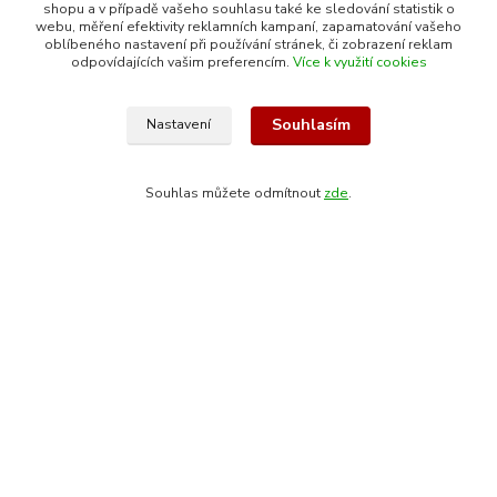
shopu a v případě vašeho souhlasu také ke sledování statistik o
webu, měření efektivity reklamních kampaní, zapamatování vašeho
Náměstí Osvobození 117
oblíbeného nastavení při používání stránek, či zobrazení reklam
odpovídajících vašim preferencím.
Více k využití cookies
753 61 Hranice IV - Drahotuše
Souhlasím
Nastavení
Souhlas můžete odmítnout
zde
.
Kontakty
+420 608 400 554
(Po-Pá, 8-15 hod.)