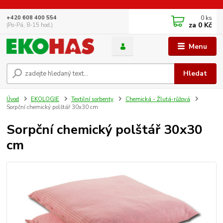
0
ks
+420 608 400 554
za
0 Kč
(Po-Pá, 8-15 hod.)
Menu
Hledat
Úvod
EKOLOGIE
Textilní sorbenty
Chemická - Žlutá-růžová
Sorpční chemický polštář 30x30 cm
Sorpční chemický polštář 30x30
cm