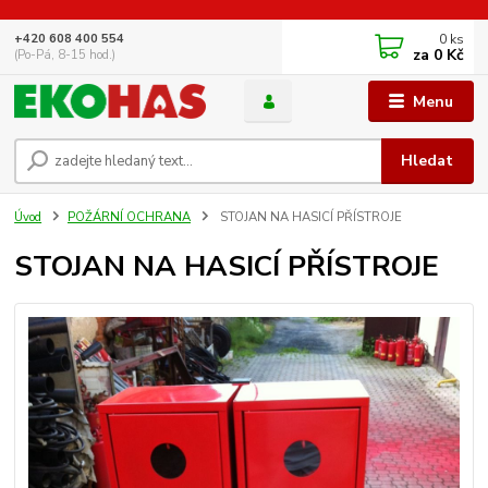
0
ks
+420 608 400 554
za
0 Kč
(Po-Pá, 8-15 hod.)
Menu
Hledat
Úvod
POŽÁRNÍ OCHRANA
STOJAN NA HASICÍ PŘÍSTROJE
STOJAN NA HASICÍ PŘÍSTROJE