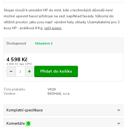
Stojan slouží k umistění HP do míst, kde z technických důvodů není
možné upevnit hasicí přístroje na zeď, například fasády. Výborný do
větších prostor, jako jsou např. výrobní haly, sklady. Uzamykatelný pro 2
kusy HP - práškový 6 Kg.
celý popis
Dostupnost
Skladem 1
4 598 Kč
3 800 Kč
bez DPH
Přidat do košíku
Číslo produktu:
V020
Výrobce:
EKOHAS, s.r.o.
Kompletní specifikace
Komentáře
0