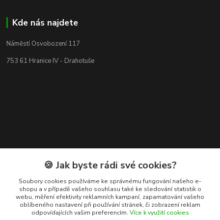
Kde nás najdete
Náměstí Osvobození 117
753 61 Hranice IV - Drahotuše
🍪 Jak byste rádi své cookies?
Soubory cookies používáme ke správnému fungování našeho e-
shopu a v případě vašeho souhlasu také ke sledování statistik o
Kontakty
webu, měření efektivity reklamních kampaní, zapamatování vašeho
oblíbeného nastavení při používání stránek, či zobrazení reklam
odpovídajících vašim preferencím.
Více k využití cookies