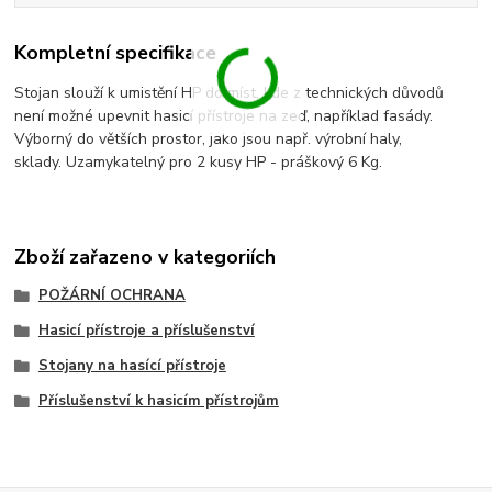
Kompletní specifikace
Stojan slouží k umistění HP do míst, kde z technických důvodů
není možné upevnit hasicí přístroje na zeď, například fasády.
Výborný do větších prostor, jako jsou např. výrobní haly,
sklady. Uzamykatelný pro 2 kusy HP - práškový 6 Kg.
Zboží zařazeno v kategoriích
POŽÁRNÍ OCHRANA
Hasicí přístroje a příslušenství
Stojany na hasící přístroje
Příslušenství k hasicím přístrojům