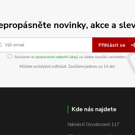
epropásněte novinky, akce a slev
Přihlásit se
Souhlasím se
zpracováním osobních údajů
za účelem rozesílky newsletteru.
Můžete se kdykoli odhlásit. Zasíláme jednou za 14 dní.
Kde nás najdete
Náměstí Osvobození 117