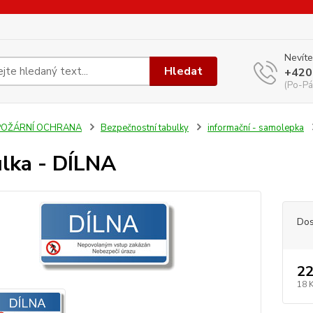
Nevíte
Hledat
+420
(Po-Pá
POŽÁRNÍ OCHRANA
Bezpečnostní tabulky
informační - samolepka
lka - DÍLNA
Dos
22
18 