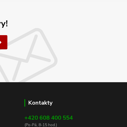
y!
Kontakty
+420 608 400 554
(Po-Pá, 8-15 hod.)