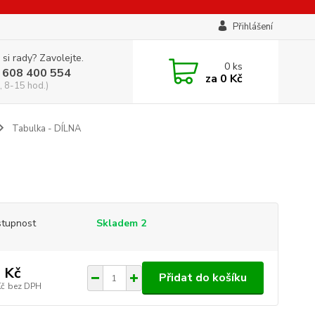
Přihlášení
 si rady? Zavolejte.
0
ks
 608 400 554
za
0 Kč
, 8-15 hod.)
Tabulka - DÍLNA
tupnost
Skladem 2
 Kč
Přidat do košíku
Kč
bez DPH