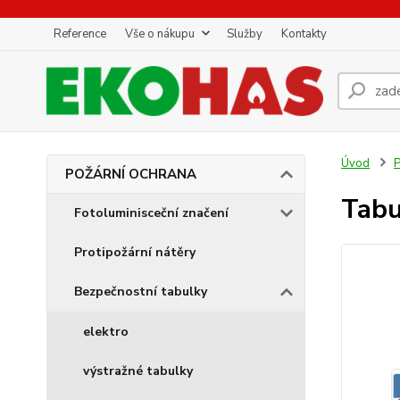
Reference
Vše o nákupu
Služby
Kontakty
Úvod
POŽÁRNÍ OCHRANA
Tabu
Fotoluminisceční značení
Protipožární nátěry
Bezpečnostní tabulky
elektro
výstražné tabulky