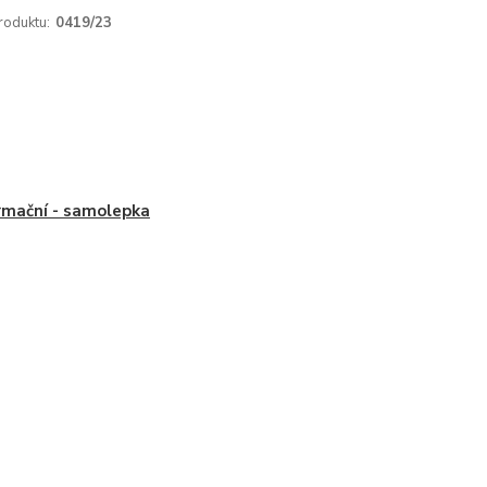
roduktu:
0419/23
rmační - samolepka