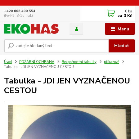
0
ks
+420 608 400 554
za
0 Kč
(Po-Pá, 8-15 hod.)
Menu
Hledat
Úvod
POŽÁRNÍ OCHRANA
Bezpečnostní tabulky
příkazové
Tabulka - JDI JEN VYZNAČENOU CESTOU
Tabulka - JDI JEN VYZNAČENOU
CESTOU