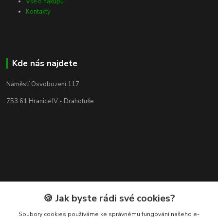
Vše o nákupu
Kontakty
Kde nás najdete
Náměstí Osvobození 117
753 61 Hranice IV - Drahotuše
🍪 Jak byste rádi své cookies?
Soubory cookies používáme ke správnému fungování našeho e-