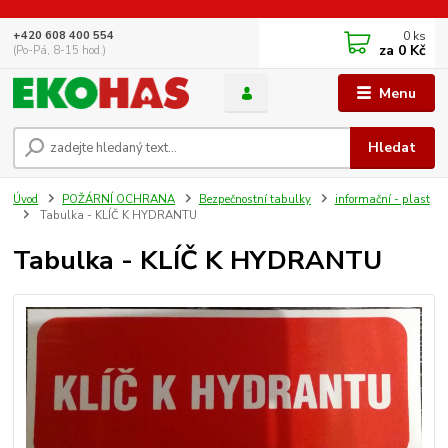
0
ks
+420 608 400 554
za
0 Kč
(Po-Pá, 8-15 hod.)
Menu
Hledat
Úvod
POŽÁRNÍ OCHRANA
Bezpečnostní tabulky
informační - plast
Tabulka - KLÍČ K HYDRANTU
Tabulka - KLÍČ K HYDRANTU