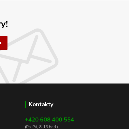
y!
Kontakty
+420 608 400 554
(Po-Pá, 8-15 hod.)