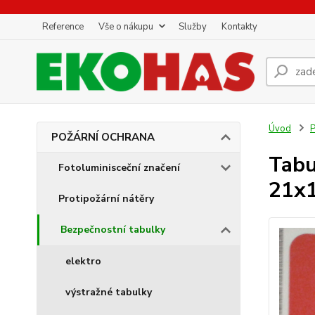
Reference
Vše o nákupu
Služby
Kontakty
Úvod
POŽÁRNÍ OCHRANA
Tabu
Fotoluminisceční značení
21x
Protipožární nátěry
Bezpečnostní tabulky
elektro
výstražné tabulky