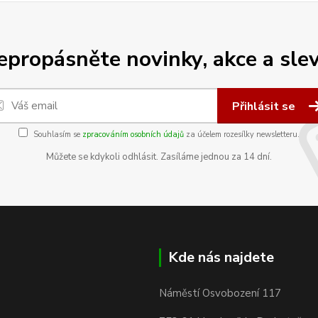
epropásněte novinky, akce a slev
Přihlásit se
Souhlasím se
zpracováním osobních údajů
za účelem rozesílky newsletteru.
Můžete se kdykoli odhlásit. Zasíláme jednou za 14 dní.
Kde nás najdete
Náměstí Osvobození 117