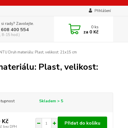
Přihlášení
 si rady? Zavolejte.
0
ks
 608 400 554
za
0 Kč
, 8-15 hod.)
U Druh materiálu: Plast, velikost: 21x15 cm
eriálu: Plast, velikost:
tupnost
Skladem > 5
 Kč
Přidat do košíku
Kč
bez DPH