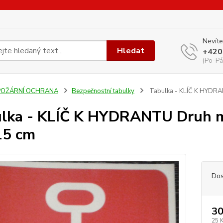
Nevíte
Hledat
+420
(Po-Pá
POŽÁRNÍ OCHRANA
Bezpečnostní tabulky
Tabulka - KLÍČ K HYDRANT
lka - KLÍČ K HYDRANTU Druh mat
15 cm
Dos
30
25 