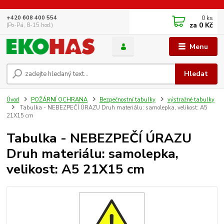
0
ks
+420 608 400 554
za
0 Kč
(Po-Pá, 8-15 hod.)
Menu
Hledat
Úvod
POŽÁRNÍ OCHRANA
Bezpečnostní tabulky
výstražné tabulky
Tabulka - NEBEZPEČÍ ÚRAZU Druh materiálu: samolepka, velikost: A5
21X15 cm
Tabulka - NEBEZPEČÍ ÚRAZU
Druh materiálu: samolepka,
velikost: A5 21X15 cm