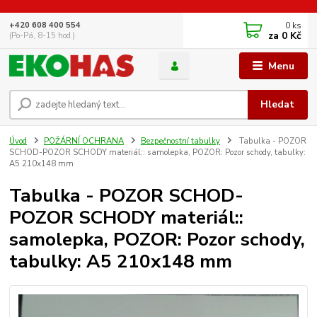
0
ks
+420 608 400 554
za
0 Kč
(Po-Pá, 8-15 hod.)
Menu
Hledat
Úvod
POŽÁRNÍ OCHRANA
Bezpečnostní tabulky
Tabulka - POZOR
SCHOD-POZOR SCHODY materiál:: samolepka, POZOR: Pozor schody, tabulky:
A5 210x148 mm
Tabulka - POZOR SCHOD-
POZOR SCHODY materiál::
samolepka, POZOR: Pozor schody,
tabulky: A5 210x148 mm