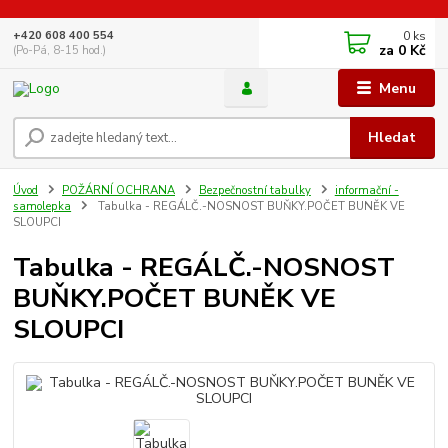
0
ks
+420 608 400 554
za
0 Kč
(Po-Pá, 8-15 hod.)
Menu
Hledat
Úvod
POŽÁRNÍ OCHRANA
Bezpečnostní tabulky
informační -
samolepka
Tabulka - REGÁLČ.-NOSNOST BUŇKY.POČET BUNĚK VE
SLOUPCI
Tabulka - REGÁLČ.-NOSNOST
BUŇKY.POČET BUNĚK VE
SLOUPCI