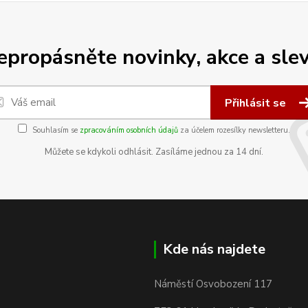
epropásněte novinky, akce a slev
Přihlásit se
Souhlasím se
zpracováním osobních údajů
za účelem rozesílky newsletteru.
Můžete se kdykoli odhlásit. Zasíláme jednou za 14 dní.
Kde nás najdete
Náměstí Osvobození 117