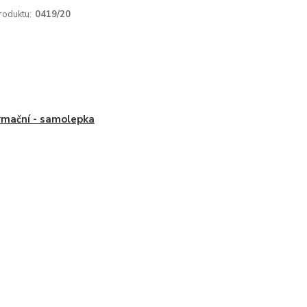
roduktu:
0419/20
rmační - samolepka