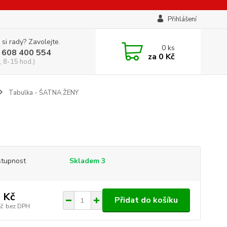
Přihlášení
 si rady? Zavolejte.
0
ks
 608 400 554
za
0 Kč
, 8-15 hod.)
Tabulka - ŠATNA ŽENY
tupnost
Skladem 3
 Kč
Přidat do košíku
Kč
bez DPH