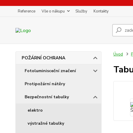
Reference
Vše o nákupu
Služby
Kontakty
Úvod
POŽÁRNÍ OCHRANA
Tabu
Fotoluminisceční značení
Protipožární nátěry
Bezpečnostní tabulky
elektro
výstražné tabulky