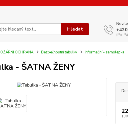
Nevíte
Hledat
+420
(Po-Pá
POŽÁRNÍ OCHRANA
Bezpečnostní tabulky
informační - samolepka
lka - ŠATNA ŽENY
Dos
22
18 