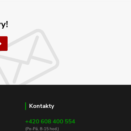
y!
Kontakty
+420 608 400 554
(Po-Pá, 8-15 hod.)