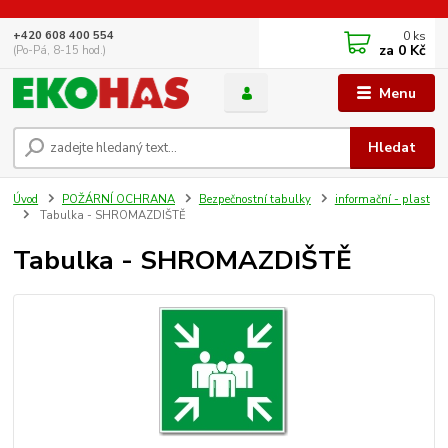
0
ks
+420 608 400 554
za
0 Kč
(Po-Pá, 8-15 hod.)
Menu
Hledat
Úvod
POŽÁRNÍ OCHRANA
Bezpečnostní tabulky
informační - plast
Tabulka - SHROMAZDIŠTĚ
Tabulka - SHROMAZDIŠTĚ