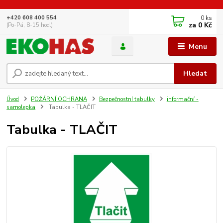
0
ks
+420 608 400 554
za
0 Kč
(Po-Pá, 8-15 hod.)
Menu
Hledat
Úvod
POŽÁRNÍ OCHRANA
Bezpečnostní tabulky
informační -
samolepka
Tabulka - TLAČIT
Tabulka - TLAČIT