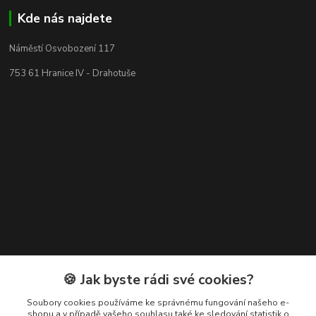
Kde nás najdete
Náměstí Osvobození 117
753 61 Hranice IV - Drahotuše
Kontakty
🍪 Jak byste rádi své cookies?
+420 608 400 554
Soubory cookies používáme ke správnému fungování našeho e-
shopu a v případě vašeho souhlasu také ke sledování statistik o