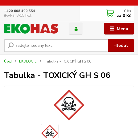
0
ks
+420 608 400 554
za
0 Kč
(Po-Pá, 8-15 hod.)
Menu
Hledat
Úvod
EKOLOGIE
Tabulka - TOXICKÝ GH S 06
Tabulka - TOXICKÝ GH S 06