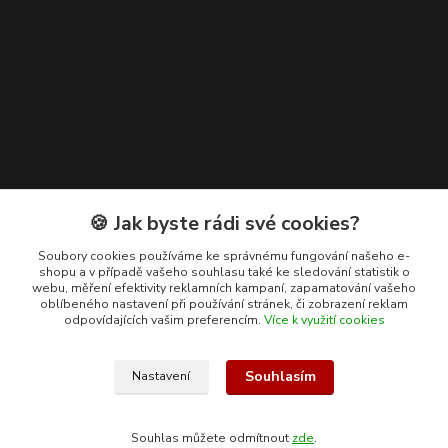
Kontakty
🍪 Jak byste rádi své cookies?
+420 608 400 554
Soubory cookies používáme ke správnému fungování našeho e-
shopu a v případě vašeho souhlasu také ke sledování statistik o
(Po-Pá, 8-15 hod.)
webu, měření efektivity reklamních kampaní, zapamatování vašeho
oblíbeného nastavení při používání stránek, či zobrazení reklam
ekohas@ekohas.cz
odpovídajících vašim preferencím.
Více k využití cookies
Souhlasím
Nastavení
Souhlas můžete odmítnout
zde
.