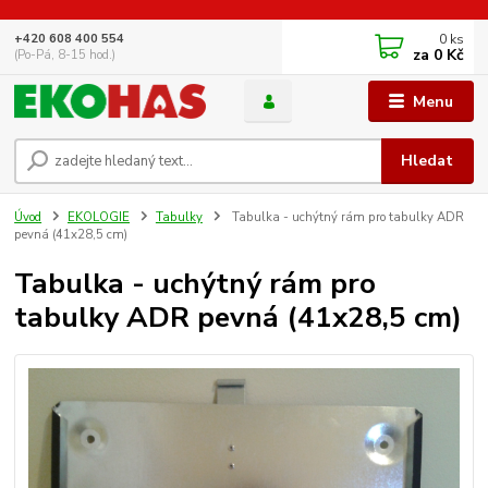
0
ks
+420 608 400 554
za
0 Kč
(Po-Pá, 8-15 hod.)
Menu
Hledat
Úvod
EKOLOGIE
Tabulky
Tabulka - uchýtný rám pro tabulky ADR
pevná (41x28,5 cm)
Tabulka - uchýtný rám pro
tabulky ADR pevná (41x28,5 cm)