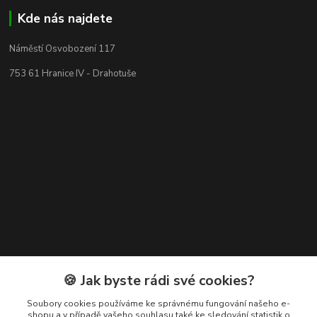
Kde nás najdete
Náměstí Osvobození 117
753 61 Hranice IV - Drahotuše
Kontakty
🍪 Jak byste rádi své cookies?
+420 608 400 554
Soubory cookies používáme ke správnému fungování našeho e-
shopu a v případě vašeho souhlasu také ke sledování statistik o