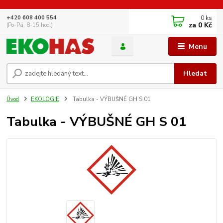
0
ks
+420 608 400 554
za
0 Kč
(Po-Pá, 8-15 hod.)
Menu
Hledat
Úvod
EKOLOGIE
Tabulka - VÝBUŠNÉ GH S 01
Tabulka - VÝBUŠNÉ GH S 01