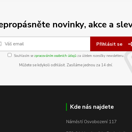
epropásněte novinky, akce a slev
Přihlásit se
Souhlasím se
zpracováním osobních údajů
za účelem rozesílky newsletteru.
Můžete se kdykoli odhlásit. Zasíláme jednou za 14 dní.
Kde nás najdete
Náměstí Osvobození 117