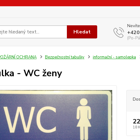
Nevíte
Hledat
+420
(Po-Pá
POŽÁRNÍ OCHRANA
Bezpečnostní tabulky
informační - samolepka
lka - WC ženy
Dos
22
18 