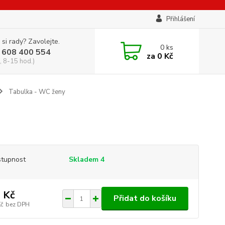
Přihlášení
 si rady? Zavolejte.
0
ks
 608 400 554
za
0 Kč
, 8-15 hod.)
Tabulka - WC ženy
tupnost
Skladem 4
 Kč
Přidat do košíku
Kč
bez DPH