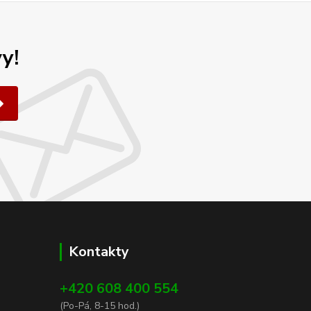
y!
Kontakty
+420 608 400 554
(Po-Pá, 8-15 hod.)