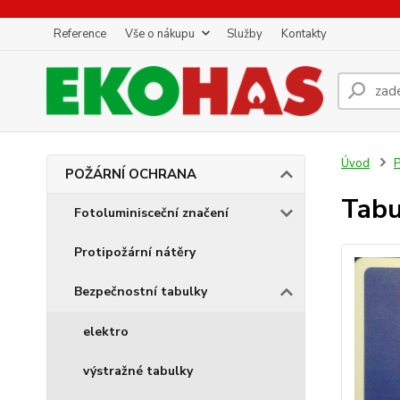
Reference
Vše o nákupu
Služby
Kontakty
Úvod
POŽÁRNÍ OCHRANA
Tabu
Fotoluminisceční značení
Protipožární nátěry
Bezpečnostní tabulky
elektro
výstražné tabulky