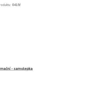
roduktu:
0419/
rmační - samolepka