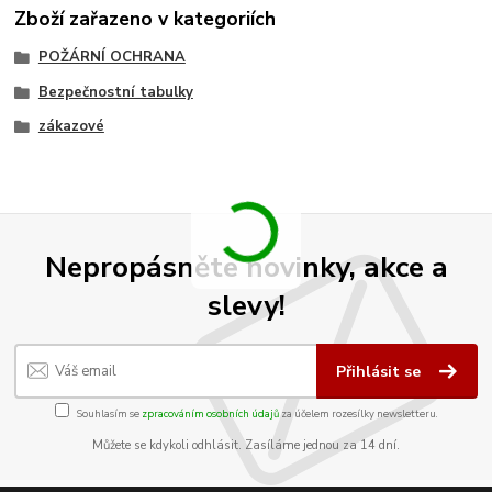
Zboží zařazeno v kategoriích
POŽÁRNÍ OCHRANA
Bezpečnostní tabulky
zákazové
Nepropásněte novinky, akce a
slevy!
Přihlásit se
Souhlasím se
zpracováním osobních údajů
za účelem rozesílky newsletteru.
Můžete se kdykoli odhlásit. Zasíláme jednou za 14 dní.