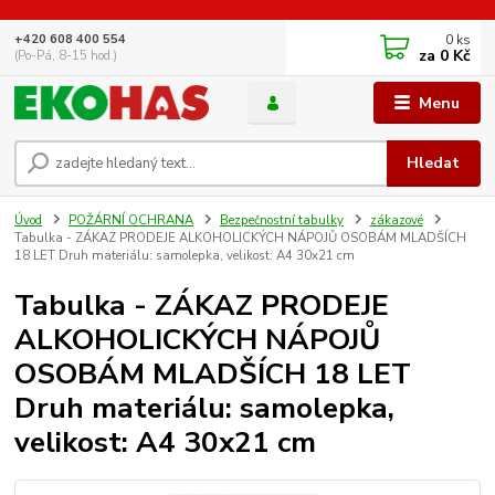
0
ks
+420 608 400 554
za
0 Kč
(Po-Pá, 8-15 hod.)
Menu
Hledat
Úvod
POŽÁRNÍ OCHRANA
Bezpečnostní tabulky
zákazové
Tabulka - ZÁKAZ PRODEJE ALKOHOLICKÝCH NÁPOJŮ OSOBÁM MLADŠÍCH
18 LET Druh materiálu: samolepka, velikost: A4 30x21 cm
Tabulka - ZÁKAZ PRODEJE
ALKOHOLICKÝCH NÁPOJŮ
OSOBÁM MLADŠÍCH 18 LET
Druh materiálu: samolepka,
velikost: A4 30x21 cm