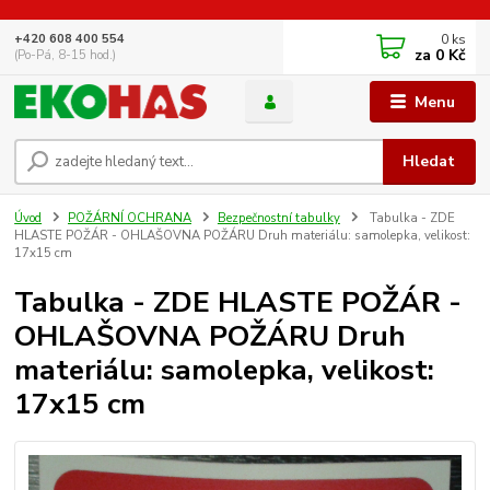
0
ks
+420 608 400 554
za
0 Kč
(Po-Pá, 8-15 hod.)
Menu
Hledat
Úvod
POŽÁRNÍ OCHRANA
Bezpečnostní tabulky
Tabulka - ZDE
HLASTE POŽÁR - OHLAŠOVNA POŽÁRU Druh materiálu: samolepka, velikost:
17x15 cm
Tabulka - ZDE HLASTE POŽÁR -
OHLAŠOVNA POŽÁRU Druh
materiálu: samolepka, velikost:
17x15 cm