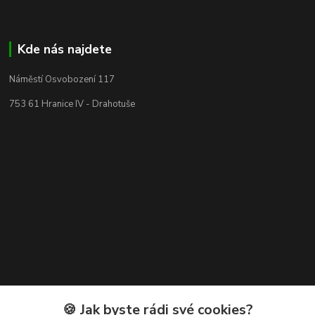
Kde nás najdete
Náměstí Osvobození 117
753 61 Hranice IV - Drahotuše
Kontakty
🍪 Jak byste rádi své cookies?