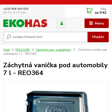
0
ks
+420 608 400 554
za
0 Kč
(Po-Pá, 8-15 hod.)
Menu
Hledat
Úvod
EKOLOGIE
Záchytné vany a kontejnery
Záchytná vanička pod
automobily 7 l - REO364
Záchytná vanička pod automobily
7 l - REO364