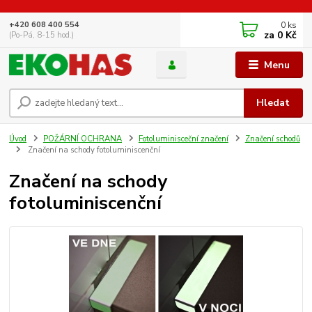
0
ks
+420 608 400 554
za
0 Kč
(Po-Pá, 8-15 hod.)
Menu
Hledat
Úvod
POŽÁRNÍ OCHRANA
Fotoluminisceční značení
Značení schodů
Značení na schody fotoluminiscenční
Značení na schody
fotoluminiscenční